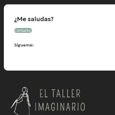
¿Me saludas?
Contacto
Sígueme: