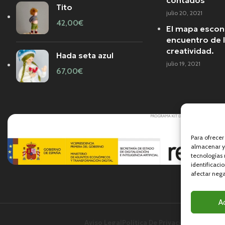
Tito
julio 20, 2021
42,00
€
El mapa escon
encuentro de l
creatividad.
Hada seta azul
julio 19, 2021
67,00
€
Para ofrecer
almacenar y/
tecnologías
identificaci
afectar nega
A
Aviso Legal
Política De Privacidad
Política 