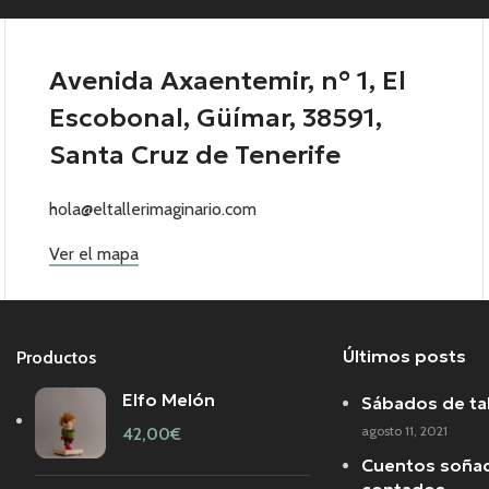
Avenida Axaentemir, n° 1, El
Escobonal, Güímar, 38591,
Santa Cruz de Tenerife
hola@eltallerimaginario.com
Ver el mapa
Últimos posts
Productos
Elfo Melón
Sábados de tal
agosto 11, 2021
42,00
€
Cuentos soña
contados