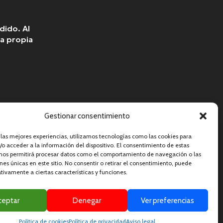
dido. Al
a propia
Gestionar consentimiento
 las mejores experiencias, utilizamos tecnologías como las cookies para
o acceder a la información del dispositivo. El consentimiento de estas
 nos permitirá procesar datos como el comportamiento de navegación o las
ones únicas en este sitio. No consentir o retirar el consentimiento, puede
tivamente a ciertas características y funciones.
ceptar
Denegar
Ver preferencias
De Cookies
Accesibilidad
Formulario De Accesibilidad
Mapa Del Sitio
Política de cookies
Política de privacidad
Aviso legal