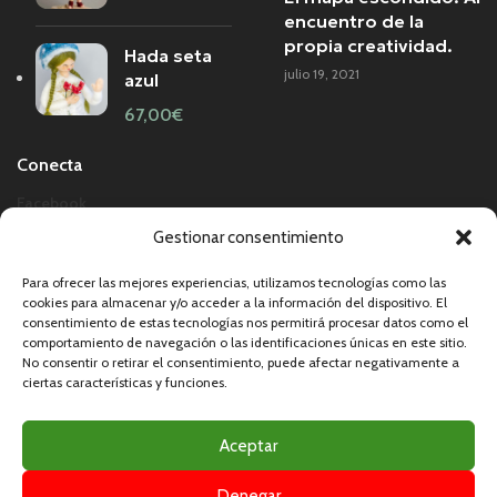
encuentro de la
propia creatividad.
Hada seta
julio 19, 2021
azul
67,00
€
Conecta
Facebook
Instagram
Gestionar consentimiento
Para ofrecer las mejores experiencias, utilizamos tecnologías como las
cookies para almacenar y/o acceder a la información del dispositivo. El
consentimiento de estas tecnologías nos permitirá procesar datos como el
comportamiento de navegación o las identificaciones únicas en este sitio.
No consentir o retirar el consentimiento, puede afectar negativamente a
ciertas características y funciones.
© 2024 Created by
Papagayo Software
Aceptar
Aviso Legal
Política De Privacidad
Política De Cookies
Denegar